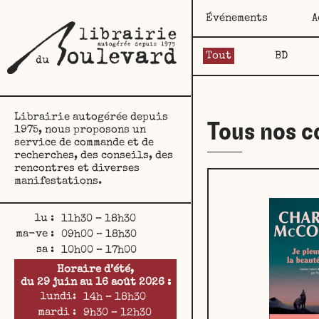
Événements
A
Tout
BD
Librairie autogérée depuis
Tous nos 
1975, nous proposons un
service de commande et de
recherches, des conseils, des
rencontres et diverses
manifestations.
lu :
11h30 – 18h30
ma-ve :
09h00 – 18h30
sa :
10h00 – 17h00
Horaire d’été,
du 29 juin au 16 août 2026 :
lundi:
14h – 18h30
mardi :
9h30 – 12h30