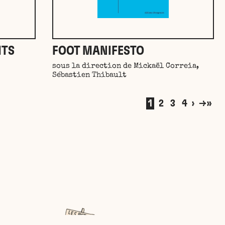
ITS
FOOT MANIFESTO
sous la direction de Mickaël Correia,
Sébastien Thibault
1
2
3
4
›
»