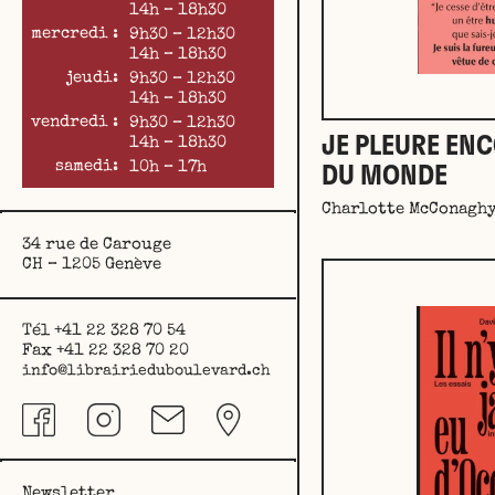
14h – 18h30
mercredi :
9h30 – 12h30
14h – 18h30
jeudi:
9h30 – 12h30
14h – 18h30
vendredi :
9h30 – 12h30
JE PLEURE ENC
14h – 18h30
samedi:
10h – 17h
DU MONDE
Charlotte McConagh
34 rue de Carouge
CH – 1205 Genève
Tél +41 22 328 70 54
Fax +41 22 328 70 20
info@librairieduboulevard.ch
Newsletter