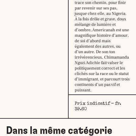
trace son chemin, pour finir
mardi :
9h30
par revenir sur ses pas,
–
jusque chez elle, au Nigeria.
12h30
À la fois drôle et grave, doux
14h –
mélange de lumière et
18h30
d’ombre, Americanah est une
mercredi :
9h30
magnifique histoire d’amour,
–
de soi d’abord mais
12h30
également des autres, ou
14h –
d’un autre. De son ton
18h30
irrévérencieux, Chimamanda
jeudi:
9h30
Ngozi Adichie fait valser le
–
politiquement correct et les
12h30
clichés sur la race ou le statut
14h –
d’immigrant, et parcourt trois
18h30
continents d’un pas vif et
vendredi :
9h30
puissant.
–
12h30
Prix indicatif – fr.
14h –
39.60
18h30
samedi:
10h –
17h
Dans la même catégorie