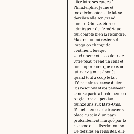
aller faire ses études à
Philadelphie. Jeune et
inexpérimentée, elle laisse
derrière elle son grand
amour, Obinze, éternel
admirateur de l’Amérique
qui compte bien la rejoindre.
Mais comment rester soi
lorsqu’on change de
continent, lorsque
soudainement la couleur de
votre peau prend un sens et
une importance que vous ne
Horaire
lui aviez jamais donnés,
d’été,
quand tout à coup le fait
du
d’être noir est censé dicter
29
vos réactions et vos pensées?
juin
Obinze partira finalement en
au
Angleterre et, pendant
16
quinze ans aux États-Unis,
août
Ifemelu tentera de trouver sa
2026
place au sein d’un pays
:
profondément marqué par le
lundi:
14h –
racisme et la discrimination.
18h30
De défaites en réussites, elle