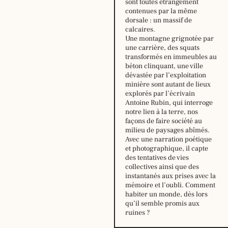
sont toutes étrangement
contenues par la même
dorsale : un massif de
calcaires.
Une montagne grignotée par
une carrière, des squats
transformés en immeubles au
béton clinquant, une ville
dévastée par l’exploitation
minière sont autant de lieux
explorés par l’écrivain
Antoine Rubin, qui interroge
notre lien à la terre, nos
Horaire
façons de faire société au
d’été,
milieu de paysages abîmés.
du
Avec une narration poétique
29
et photographique, il capte
juin
des tentatives de vies
au
collectives ainsi que des
16
instantanés aux prises avec la
août
mémoire et l’oubli. Comment
2026
habiter un monde, dès lors
:
qu’il semble promis aux
ruines ?
lundi:
14h –
18h30