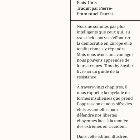
États-Unis
Traduit par Pierre-
Emmanuel Dauzat
Nous ne sommes pas plus
intelligents que ceux qui, au
xxe siècle, ont vu s’effondrer
la démocratie en Europe et le
totalitarisme s’y répandre.
Mais nous avons un avantage :
nous pouvons apprendre de
leurs erreurs. Timothy Snyder
livre ici un guide de la
Horaire
résistance.
d’été,
du
À travers vingt chapitres, il
29
nous rappelle la myriade de
juin
formes insidieuses que prend
au
l’oppression et nous offre des
16
clefs essentielles pour
août
défendre nos libertés
2026
citoyennes face à la montée
:
des extrêmes en Occident.
lundi:
14h –
Dans cette édition illustrée,
18h30