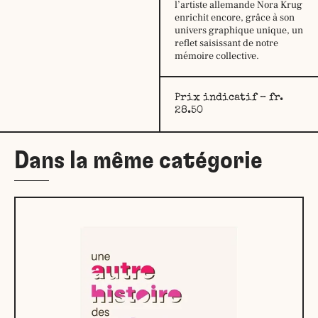
l’artiste allemande Nora Krug
mardi :
9h30
enrichit encore, grâce à son
–
univers graphique unique, un
12h30
reflet saisissant de notre
14h –
mémoire collective.
18h30
mercredi :
9h30
–
Prix indicatif – fr.
12h30
28.50
14h –
18h30
jeudi:
9h30
–
Dans la même catégorie
12h30
14h –
18h30
vendredi :
9h30
–
12h30
14h –
18h30
samedi:
10h –
17h