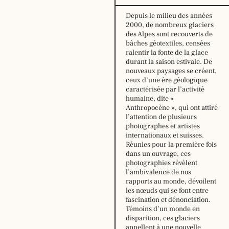
Depuis le milieu des années
2000, de nombreux glaciers
des Alpes sont recouverts de
bâches géotextiles, censées
ralentir la fonte de la glace
durant la saison estivale. De
nouveaux paysages se créent,
ceux d’une ère géologique
caractérisée par l’activité
humaine, dite «
Anthropocène », qui ont attiré
l’attention de plusieurs
Horaire
photographes et artistes
d’été,
internationaux et suisses.
du
Réunies pour la première fois
29
dans un ouvrage, ces
juin
photographies révèlent
au
l’ambivalence de nos
16
rapports au monde, dévoilent
août
les nœuds qui se font entre
2026
fascination et dénonciation.
:
Témoins d’un monde en
lundi:
14h –
disparition, ces glaciers
18h30
appellent à une nouvelle