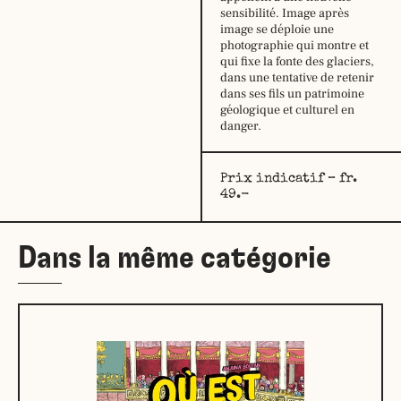
mardi :
9h30
sensibilité. Image après
–
image se déploie une
12h30
photographie qui montre et
14h –
qui fixe la fonte des glaciers,
18h30
dans une tentative de retenir
mercredi :
dans ses fils un patrimoine
9h30
géologique et culturel en
–
danger.
12h30
14h –
18h30
jeudi:
9h30
Prix indicatif – fr.
–
49.-
12h30
14h –
18h30
Dans la même catégorie
vendredi :
9h30
–
12h30
14h –
18h30
samedi:
10h –
17h