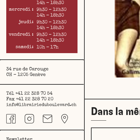
14h – 18h30
mercredi :
9h30 – 12h30
14h – 18h30
jeudi:
9h30 – 12h30
14h – 18h30
vendredi :
9h30 – 12h30
14h – 18h30
samedi:
10h – 17h
34 rue de Carouge
CH – 1205 Genève
Tél +41 22 328 70 54
Fax +41 22 328 70 20
info@librairieduboulevard.ch
Dans la m
Newsletter