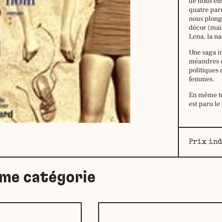
de nous em
quatre paru
nous plong
décor (mais
Lena, la na
Une saga in
méandres d
politiques 
femmes.
En même te
est paru le
Prix ind
ême catégorie