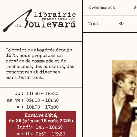
Événements
A
Tout
BD
Librairie autogérée depuis
1975, nous proposons un
service de commande et de
recherches, des conseils, des
rencontres et diverses
manifestations.
lu :
11h30 – 18h30
ma-ve :
09h00 – 18h30
sa :
10h00 – 17h00
Horaire d’été,
du 29 juin au 16 août 2026 :
lundi:
14h – 18h30
mardi :
9h30 – 12h30