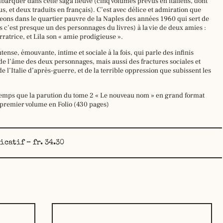
barquer dans cette saga fleuve (cinq volumes prévus en italiens, dont
s, et deux traduits en français). C’est avec délice et admiration que
eons dans le quartier pauvre de la Naples des années 1960 qui sert de
 c’est presque un des personnages du livres) à la vie de deux amies :
rratrice, et Lila son « amie prodigieuse ».
tense, émouvante, intime et sociale à la fois, qui parle des infinis
e l’âme des deux personnages, mais aussi des fractures sociales et
de l’Italie d’après-guerre, et de la terrible oppression que subissent les
mps que la parution du tome 2 « Le nouveau nom » en grand format
 premier volume en Folio (430 pages)
icatif – fr. 34.30