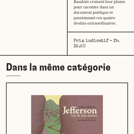
Baudoin croisent leur plume
mardi :
9h30
pour raconter dans un
–
document poétique et
12h30
passionnant ces quatre
14h –
destins extraordinaires.
18h30
mercredi :
9h30
–
Prix indicatif – fr.
12h30
32.20
14h –
18h30
jeudi:
9h30
Dans la même catégorie
–
12h30
14h –
18h30
vendredi :
9h30
–
12h30
14h –
18h30
samedi:
10h –
17h