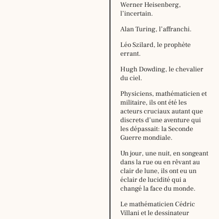
Werner Heisenberg,
l’incertain.
Alan Turing, l’affranchi.
Léo Szilard, le prophète
errant.
Hugh Dowding, le chevalier
du ciel.
Physiciens, mathématicien et
militaire, ils ont été les
acteurs cruciaux autant que
Horaire
discrets d’une aventure qui
d’été,
les dépassait: la Seconde
du
Guerre mondiale.
29
juin
Un jour, une nuit, en songeant
au
dans la rue ou en rêvant au
16
clair de lune, ils ont eu un
août
éclair de lucidité qui a
2026
changé la face du monde.
:
Le mathématicien Cédric
lundi:
14h –
Villani et le dessinateur
18h30