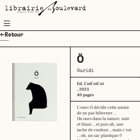
Menu
←Retour
Ö
Guridi
Ed. CotCotCot
, 2023
40 pages
L’ours O décide cette année
de ne pas hiberner…
Un ours dans la nature, noir
et blanc…et puis oh, une
tache de couleur…mais c’est
…oh, un sac plastique !!