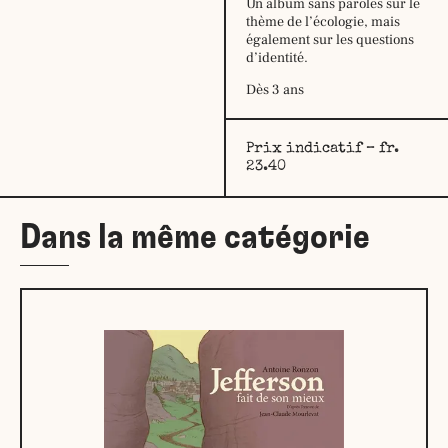
Un album sans paroles sur le
thème de l’écologie, mais
également sur les questions
d’identité.
Dès 3 ans
Prix indicatif – fr.
23.40
Dans la même catégorie
Horaire
d’été,
du
29
juin
au
16
août
2026
:
lundi:
14h –
18h30