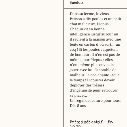
Suédois
Dans sa ferme, le vieux
Pettson a dix poules et un petit
chat malicieux, Picpus.
Chacun vit en bonne
intelligence jusqu’au jour où
il revient à la maison avec une
boîte en carton d’où sort… un
coq ! Si les poules caquètent
de bonheur, il n’en est pas de
même pour Picpus : elles
n’ont même plus envie de
Horaire
jouer avec lui. Et comble de
d’été,
malheur, le coq chante – tout
du
le temps ! Picpus va devoir
29
déployer des trésors
juin
d’ingéniosité pour retrouver
au
sa place…
16
Un régal de lecture pour tous.
août
Dès 5 ans
2026
:
lundi:
14h –
Prix indicatif – fr.
18h30