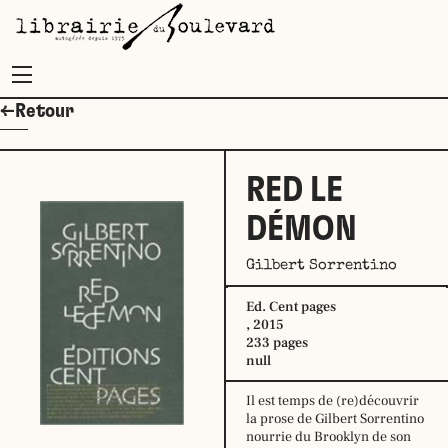
Menu
←Retour
RED LE
DÉMON
Gilbert Sorrentino
Ed. Cent pages
, 2015
233 pages
null
Il est temps de (re)découvrir
la prose de Gilbert Sorrentino
nourrie du Brooklyn de son