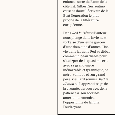
enfance, sorte de Fante de la
côte Est. Gilbert Sorrentino
est sans doute l’écrivain de la
Beat Generation le plus
proche de la littérature
européenne.
Dans
Red le Démon
l’auteur
nous plonge dans la vie new-
yorkaise d’un jeune garçon
d’une douzaine d’année. Une
vie dans laquelle Red se débat
comme un beau diable pour
Horaire
s’extirper de la quasi misère,
d’été,
avec sa grand-mère
du
inénarrable et tyrannique, sa
29
mère, vaincue et son grand-
juin
père, vieillard soumis.
Red le
au
démon
ou l’apprentissage de
16
la cruauté, du courage, de la
août
patience & son horrible
2026
amertume. Attendre
:
l’opportunité de la fuite.
Foudroyant.
lundi:
14h –
18h30