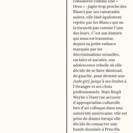
considérée comme une «
Oreo » : jugée trop proche des
Blancs par ses camarades
noires, elle était également
rejetée par les Blancs qui ne
la voyaient pas comme l’une
des leurs. C’est son histoire
qui nous est transmise,
depuis sa petite enfance
marquée par les
discriminations sexuelles,
raciales et sociales, son
adolescence rebelle où elle
Horaire
décide de se faire skinhead,
d’été,
de gauche, pour devenir une
du
rude girl
, jusqu’à ses études à
29
l’étranger et ses choix
juin
professionnels. Mais Birgit
au
Weyhe s’étant vue accusée
16
d’appropriation culturelle
août
lors d’un colloque dans une
2026
université américaine, elle est
:
prise de doutes lorsqu’elle
décide de consacrer une
lundi:
14h –
bande dessinée à Priscilla
18h30