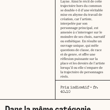
Layne. Ainsi le récit de cette
mardi :
9h30
trajectoire hors du commun
–
se double-t-il d’une véritable
12h30
mise en abyme du travail de
14h –
création, car l’artiste,
18h30
interpelée par son
mercredi :
9h30
personnage principal, est
–
amenée à s’interroger sur le
12h30
moindre de ses choix, narratif
14h –
ou esthétique. En résulte un
18h30
ouvrage unique, qui mêle
jeudi:
9h30
questions de classe, de race
–
et de genre, et offre une
12h30
réflexion puissante sur la
14h –
place et les devoirs de l’artiste
18h30
lorsqu’il ou elle s’empare de
vendredi :
9h30
la trajectoire de personnages
–
réels.
12h30
14h –
Prix indicatif – fr.
18h30
40.10
samedi:
10h –
17h
Dans la même catégorie