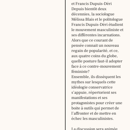
et Francis Dupuis-Déri
Depuis bientôt deux
décennies, la sociologue
Mélissa Blais et le politologue
Francis Dupuis-Déri étudient
le mouvement masculiniste et
ses différentes incarnations.
Alors que ce courant de
pensée connait un nouveau
regain de popularité, et ce,
aux quatre coins du globe,
quelle posture faut-il adopter
face à ce contre-mouvement
Horaire
féministe?
d’été,
Ensemble, ils dissèquent les
du
mythes sur lesquels cette
29
idéologie conservatrice
juin
s’appuie, répertorient ses
au
manifestations et ses
16
protagonistes pour créer une
août
boite à outils qui permet de
2026
l’affronter et de mettre en
:
échec les masculinistes.
lundi:
14h –
18h30
La discussion sera animée