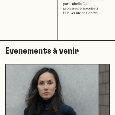
mardi :
9h30
par Isabelle Collet,
–
professeure associée à
12h30
l’Université de Genève.
14h –
18h30
mercredi :
9h30
–
12h30
14h –
18h30
Evenements à venir
jeudi:
9h30
–
12h30
14h –
18h30
vendredi :
9h30
–
12h30
14h –
18h30
samedi:
10h –
17h