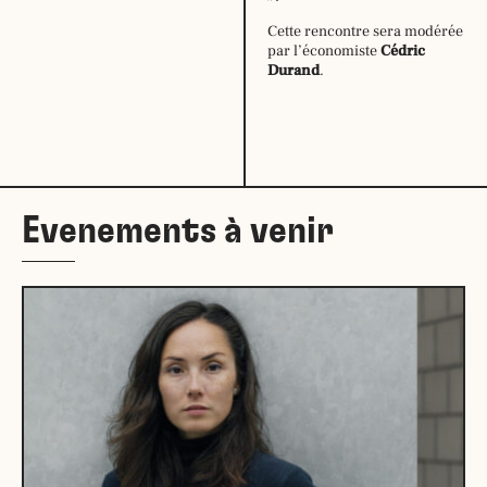
mardi :
9h30
Cette rencontre sera modérée
–
par l’économiste
Cédric
12h30
Durand
.
14h –
18h30
mercredi :
9h30
–
12h30
14h –
18h30
jeudi:
9h30
Evenements à venir
–
12h30
14h –
18h30
vendredi :
9h30
–
12h30
14h –
18h30
samedi:
10h –
17h