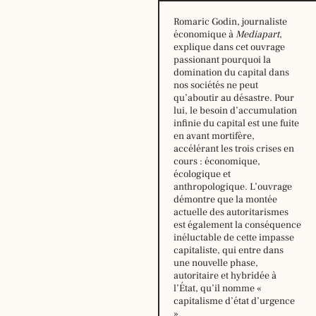
Romaric Godin, journaliste
économique à
Mediapart
,
explique dans cet ouvrage
passionant pourquoi la
domination du capital dans
nos sociétés ne peut
qu’aboutir au désastre. Pour
lui, le besoin d’accumulation
infinie du capital est une fuite
en avant mortifère,
accélérant les trois crises en
cours : économique,
Horaire
écologique et
d’été,
anthropologique. L’ouvrage
du
démontre que la montée
29
actuelle des autoritarismes
juin
est également la conséquence
au
inéluctable de cette impasse
16
capitaliste, qui entre dans
août
une nouvelle phase,
2026
autoritaire et hybridée à
:
l’État, qu’il nomme «
lundi:
14h –
capitalisme d’état d’urgence
18h30
».